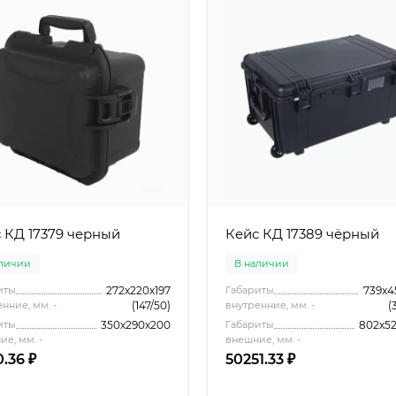
 КД 17379 черный
Кейс КД 17389 чёрный
аличии
В наличии
иты
272x220x197
Габариты
739x4
нние, мм. -
(147/50)
внутренние, мм. -
(
иты
350x290x200
Габариты
802x5
е, мм. -
внешние, мм. -
.36 ₽
50251.33 ₽