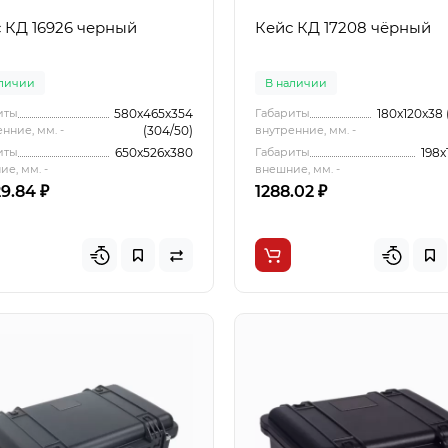
 КД 16926 черный
Кейс КД 17208 чёрный
аличии
В наличии
иты
580x465x354
Габариты
180x120x38 
нние, мм. -
(304/50)
внутренние, мм. -
иты
650x526x380
Габариты
198x
е, мм. -
внешние, мм. -
9.84 ₽
1288.02 ₽