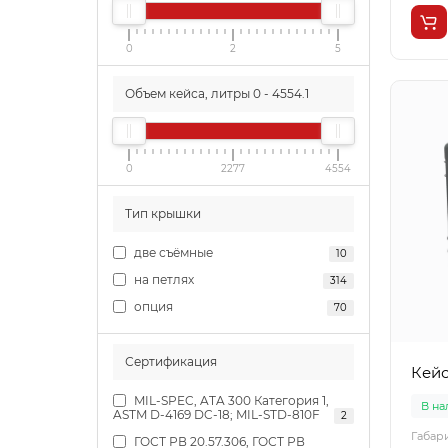
0
2
5
Объем кейса, литры
0
-
4554.1
0
2277
4554
Тип крышки
две съёмные
10
на петлях
314
опция
70
Сертификация
Кейс
MIL-SPEC, ATA 300 Категория 1,
В н
ASTM D-4169 DC-18; MIL-STD-810F
2
Габар
ГОСТ РВ 20.57.306, ГОСТ РВ