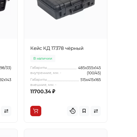
Кейс КД 17378 чёрный
В наличии
(98/33)
Габариты
485x355x145
внутренние, мм. -
(100/45)
92x143
Габариты
515x415x165
внешние, мм. -
11700.34 ₽