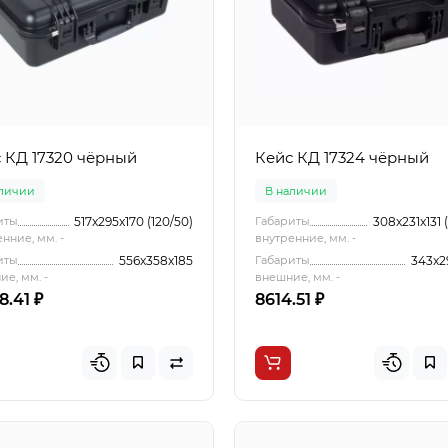
 КД 17320 чёрный
Кейс КД 17324 чёрный
аличии
В наличии
иты
517x295x170 (120/50)
Габариты
308x231x131 
нние, мм. -
внутренние, мм. -
иты
556x358x185
Габариты
343x2
е, мм. -
внешние, мм. -
8.41 ₽
8614.51 ₽