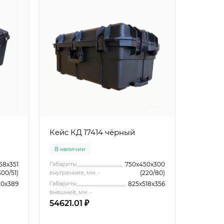
Кейс КД 17414 чёрный
В наличии
58x351
Габариты
750x450x300
300/51)
внутренние, мм. -
(220/80)
20x389
Габариты
825x518x356
внешние, мм. -
54621.01 ₽