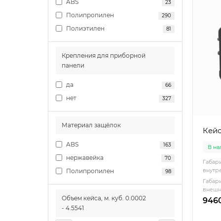
ABS
23
Полипропилен
290
Полиэтилен
81
Крепления для приборной
панели
да
66
нет
327
Материал защёлок
Кейс
ABS
163
В н
нержавейка
70
Габар
внутре
Полипропилен
98
Габар
внешни
Объем кейса, м. куб.
0.0002
9460
-
4.5541