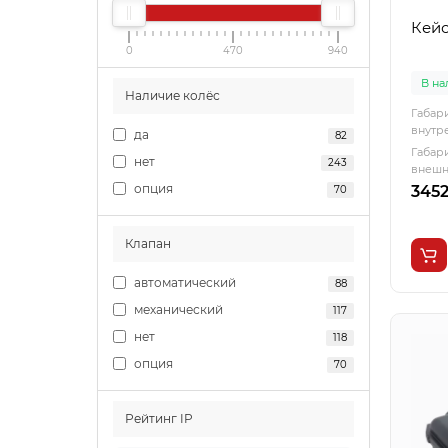
Кейс
0
470
940
В н
Наличие колёс
Габар
внутре
да
82
Габар
нет
243
внешни
опция
3452
70
Клапан
автоматический
88
механический
117
нет
118
опция
70
Рейтинг IP