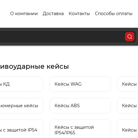
О компании
Доставка
Контакты
Способы оплаты
ивоударные кейсы
ы КД
Кейсы WAG
Кейсы
номерные кейсы
Кейсы ABS
Кейсы 
Кейсы c защитой
 c защитой IP54
Кейсы 
IP54/IP65