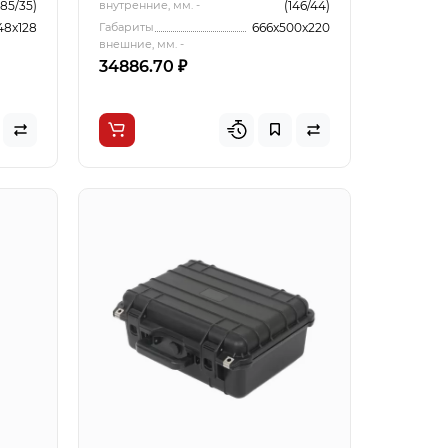
(85/35)
внутренние, мм. -
(146/44)
48x128
Габариты
666x500x220
внешние, мм. -
34886.70 ₽