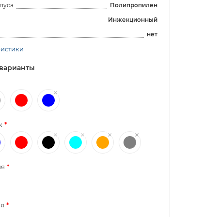
пуса
Полипропилен
Инжекционный
нет
ристики
варианты
к
ия
я