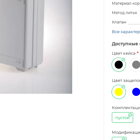
Материал кор
Метод литья
Клапан
Все характе
Доступные 
Цвет кейса
Цвет защело
Комплектац
пустой
Модификаци