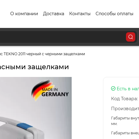
О компании
Доставка
Контакты
Способы оплаты
йс TEKNO 2011 черный с черными защелками
расными защелками
Есть в на
Код Товара:
Производит
Габариты вну
мм.
Габариты внеш