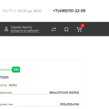
+7(499)110-22-59
Пн-Пт с 09:00 до 18:00
0
Здравствуйте,
войдите в кабинет
личии
391
T2011
ель:
WAG
тренние,
382x237x100 (50/50)
ние, мм.
395x295x106