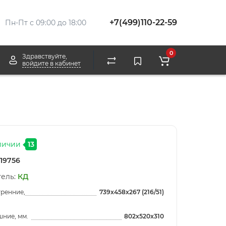
+7(499)110-22-59
Пн-Пт с 09:00 до 18:00
0
Здравствуйте,
войдите в кабинет
личии
13
19756
ель:
КД
тренние,
739x458x267 (216/51)
ние, мм.
802x520x310