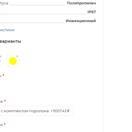
пуса
Полипропилен
IP67
Инжекционный
ристики
варианты
к
ия
с комплектом поролона
+11007.43 ₽
я