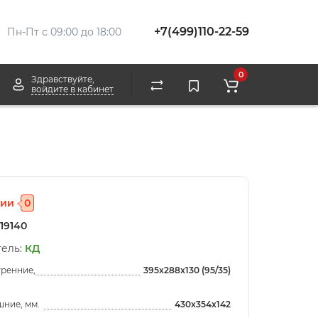
+7(499)110-22-59
Пн-Пт с 09:00 до 18:00
0
Здравствуйте,
войдите в кабинет
чии
0
19140
ель:
КД
тренние,
395x288x130 (95/35)
ние, мм.
430x354x142