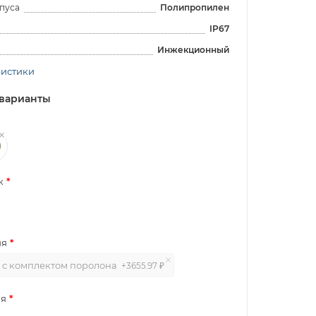
пуса
Полипропилен
IP67
Инжекционный
ристики
варианты
к
ия
с комплектом поролона
+3655.97 ₽
я