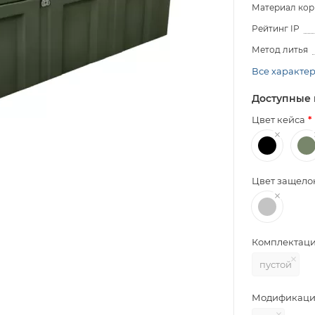
Материал кор
Рейтинг IP
Метод литья
Все характе
Доступные 
Цвет кейса
Цвет защело
Комплектац
пустой
Модификаци