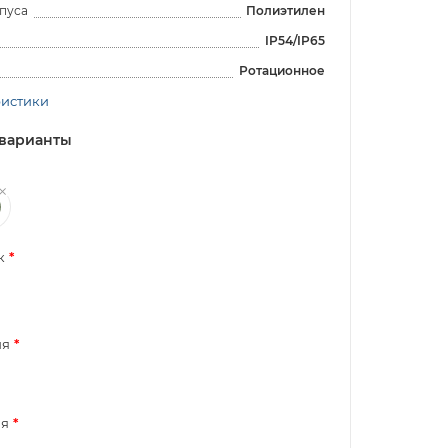
пуса
Полиэтилен
IP54/IP65
Ротационное
ристики
варианты
к
ия
я