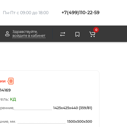
+7(499)110-22-59
Пн-Пт с 09:00 до 18:00
0
Здравствуйте,
войдите в кабинет
чии
0
14169
ель:
КД
тренние,
1425x425x440 (359/81)
ние, мм.
1500x500x500