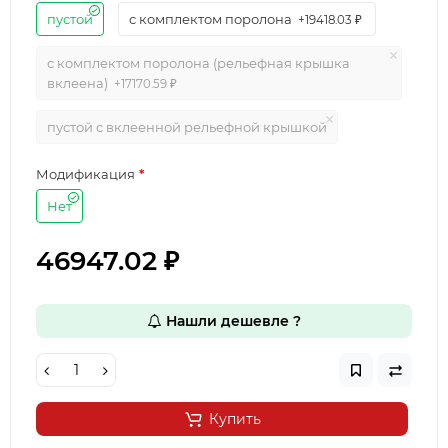
пустой
с комплектом поролона
+19418.03 ₽
с комплектом поролона (рельефная крышка
вклеена)
+17170.59 ₽
пустой с вклеенной рельефной крышкой
Модификация
Нет
46947.02 ₽
Нашли дешевле ?
Купить