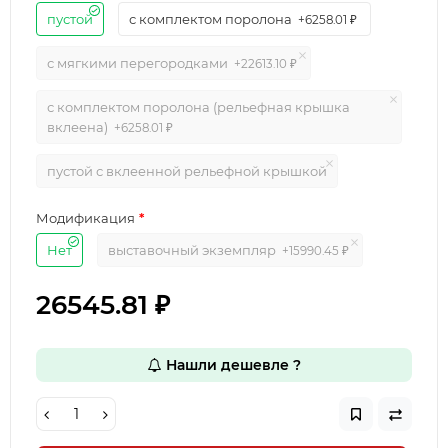
пустой
с комплектом поролона
+6258.01 ₽
с мягкими перегородками
+22613.10 ₽
с комплектом поролона (рельефная крышка
вклеена)
+6258.01 ₽
пустой с вклеенной рельефной крышкой
Модификация
Нет
выставочный экземпляр
+15990.45 ₽
26545.81 ₽
Нашли дешевле ?