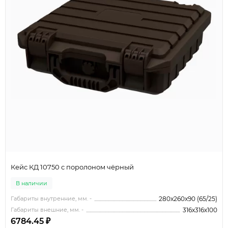
Кейс КД 10750 с поролоном чёрный
В наличии
Габариты внутренние, мм. -
280x260x90 (65/25)
Габариты внешние, мм. -
316x316x100
6784.45 ₽