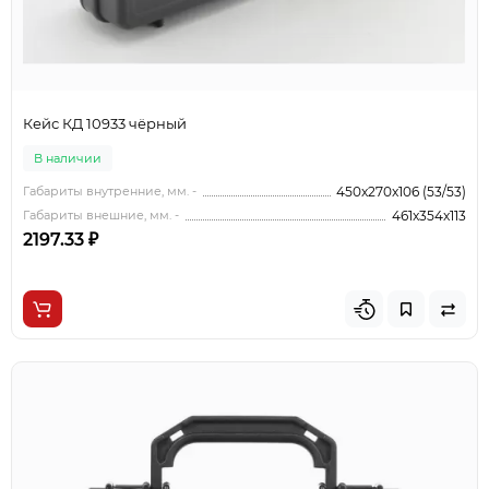
Кейс КД 10933 чёрный
В наличии
Габариты внутренние, мм. -
450x270x106 (53/53)
Габариты внешние, мм. -
461x354x113
2197.33 ₽