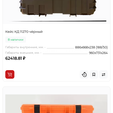
Кейс КД 11270 чёрный
В наличии
Габариты внутренние, мм. -
886x668x238 (188/50)
Габариты внешние, мм. -
960x731x264
62418.81 ₽