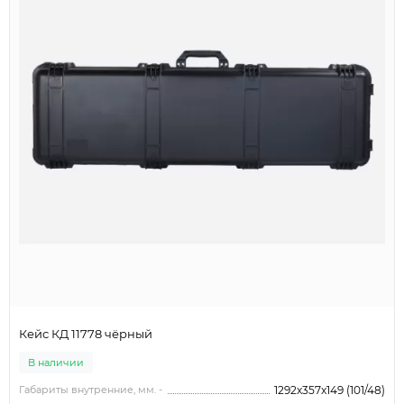
Кейс КД 11778 чёрный
В наличии
Габариты внутренние, мм. -
1292x357x149 (101/48)