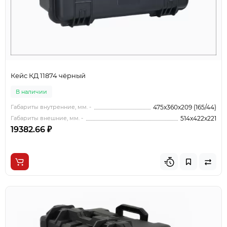
Кейс КД 11874 чёрный
В наличии
Габариты внутренние, мм. -
475x360x209 (165/44)
Габариты внешние, мм. -
514x422x221
19382.66 ₽