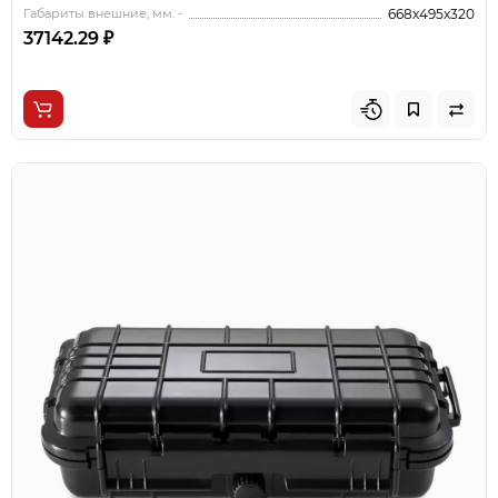
Габариты внешние, мм. -
668x495x320
37142.29 ₽