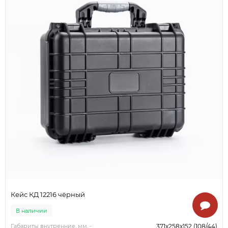
Кейс КД 12216 чёрный
В наличии
Габариты внутренние, мм. -
371x258x152 (108/44)