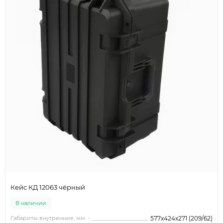
Кейс КД 12063 чёрный
В наличии
Габариты внутренние, мм. -
577x424x271 (209/62)