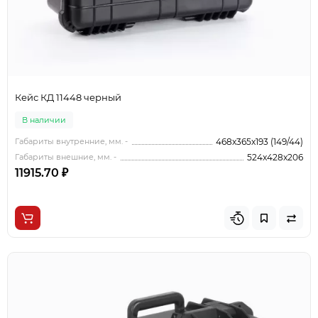
Кейс КД 11448 черный
В наличии
Габариты внутренние, мм. -
468x365x193 (149/44)
Габариты внешние, мм. -
524x428x206
11915.70 ₽