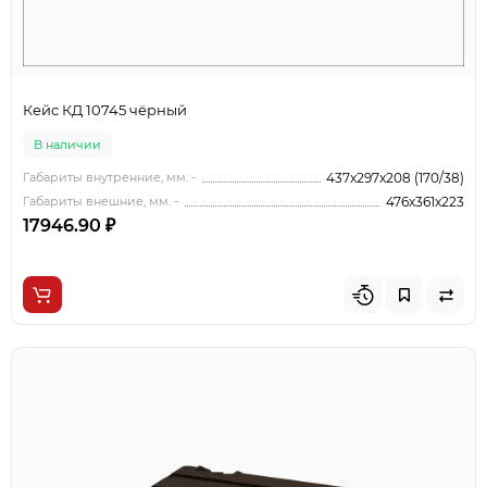
Кейс КД 10745 чёрный
В наличии
Габариты внутренние, мм. -
437x297x208 (170/38)
Габариты внешние, мм. -
476x361x223
17946.90 ₽