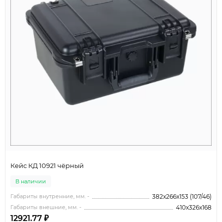
Кейс КД 10921 чёрный
В наличии
Габариты внутренние, мм. -
382x266x153 (107/46)
Габариты внешние, мм. -
410x326x168
12921.77 ₽